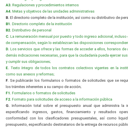
A3.
Regulaciones y procedimientos internos
A4.
Metas y objetivos de las unidades administrativas
B.
El directorio completo de la institución, así como su distributivo de per
B1.
Directorio completo de la institución
B2.
Distributivo de personal
C.
La remuneración mensual por puesto y todo ingreso adicional, incluso 
de compensación, según lo establezcan las disposiciones correspondien
D.
Los servicios que ofrece y las formas de acceder a ellos, horarios de 
demás indicaciones necesarias, para que la ciudadanía pueda ejercer su
y cumplir sus obligaciones;
E.
Texto íntegro de todos los contratos colectivos vigentes en la instit
como sus anexos y reformas;
F.
Se publicarán los formularios o formatos de solicitudes que se requ
los trámites inherentes a su campo de acción;
F1.
Formularios o formatos de solicitudes
F2.
Formato para solicitudes de acceso a la información pública
G.
Información total sobre el presupuesto anual que administra la in
especificando ingresos, gastos, financiamiento y resultados oper
conformidad con los clasificadores presupuestales, así como liquid
presupuesto, especificando destinatarios de la entrega de recursos públi