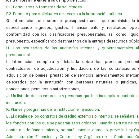
los trámites inherentes a su campo de acción;
F1.
Formularios o formatos de solicitudes
F2.
Formato para solicitudes de acceso a la información pública
G.
Información total sobre el presupuesto anual que administra la in
especificando ingresos, gastos, financiamiento y resultados oper
conformidad con los clasificadores presupuestales, así como liquid
presupuesto, especificando destinatarios de la entrega de recursos públi
H.
Los resultados de las auditorías internas y gubernamentales al 
presupuestal;
I.
Información completa y detallada sobre los procesos precontr
contractuales, de adjudicación y liquidación, de las contrataciones
adquisición de bienes, prestación de servicios, arrendamientos mercanti
celebrados por la institución con personas naturales o jurídicas, 
concesiones, permisos o autorizaciones;
J.
Un listado de las empresas y personas que han incumplido contratos
institución;
K.
Planes y programas de la institución en ejecución;
L.
El detalle de los contratos de crédito externos o internos; se señalará l
los fondos con los que se pagarán esos créditos. Cuando se trate de p
contratos de financiamiento, se hará constar, como lo prevé la Ley O
Administración Financiera y Control, Ley Orgánica de la Contraloría G