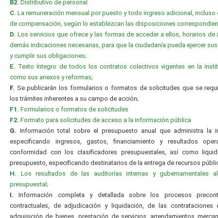
B2.
Distributivo de personal
C.
La remuneración mensual por puesto y todo ingreso adicional, incluso 
de compensación, según lo establezcan las disposiciones correspondien
D.
Los servicios que ofrece y las formas de acceder a ellos, horarios de 
demás indicaciones necesarias, para que la ciudadanía pueda ejercer su
y cumplir sus obligaciones;
E.
Texto íntegro de todos los contratos colectivos vigentes en la instit
como sus anexos y reformas;
F.
Se publicarán los formularios o formatos de solicitudes que se requ
los trámites inherentes a su campo de acción;
F1.
Formularios o formatos de solicitudes
F2.
Formato para solicitudes de acceso a la información pública
G.
Información total sobre el presupuesto anual que administra la in
especificando ingresos, gastos, financiamiento y resultados oper
conformidad con los clasificadores presupuestales, así como liquid
presupuesto, especificando destinatarios de la entrega de recursos públi
H.
Los resultados de las auditorías internas y gubernamentales al 
presupuestal;
I.
Información completa y detallada sobre los procesos precontr
contractuales, de adjudicación y liquidación, de las contrataciones
adquisición de bienes, prestación de servicios, arrendamientos mercanti