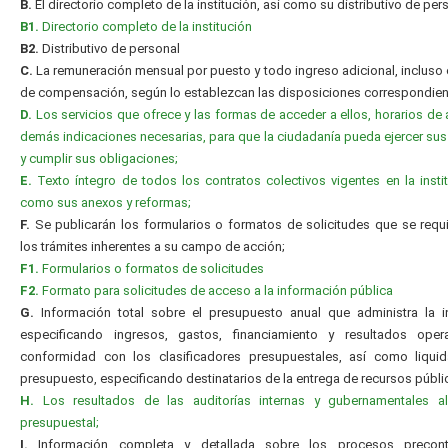
B.
El directorio completo de la institución, así como su distributivo de per
B1.
Directorio completo de la institución
B2.
Distributivo de personal
C.
La remuneración mensual por puesto y todo ingreso adicional, incluso 
de compensación, según lo establezcan las disposiciones correspondien
D.
Los servicios que ofrece y las formas de acceder a ellos, horarios de 
demás indicaciones necesarias, para que la ciudadanía pueda ejercer su
y cumplir sus obligaciones;
E.
Texto íntegro de todos los contratos colectivos vigentes en la instit
como sus anexos y reformas;
F.
Se publicarán los formularios o formatos de solicitudes que se requ
los trámites inherentes a su campo de acción;
F1.
Formularios o formatos de solicitudes
F2.
Formato para solicitudes de acceso a la información pública
G.
Información total sobre el presupuesto anual que administra la in
especificando ingresos, gastos, financiamiento y resultados oper
conformidad con los clasificadores presupuestales, así como liquid
presupuesto, especificando destinatarios de la entrega de recursos públi
H.
Los resultados de las auditorías internas y gubernamentales al 
presupuestal;
I.
Información completa y detallada sobre los procesos precontr