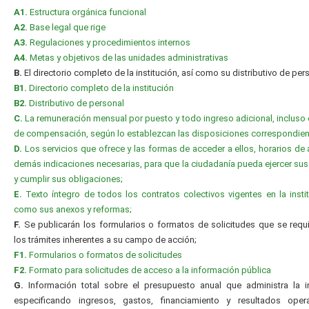
A1.
Estructura orgánica funcional
A2.
Base legal que rige
A3.
Regulaciones y procedimientos internos
A4.
Metas y objetivos de las unidades administrativas
B.
El directorio completo de la institución, así como su distributivo de per
B1.
Directorio completo de la institución
B2.
Distributivo de personal
C.
La remuneración mensual por puesto y todo ingreso adicional, incluso 
de compensación, según lo establezcan las disposiciones correspondien
D.
Los servicios que ofrece y las formas de acceder a ellos, horarios de 
demás indicaciones necesarias, para que la ciudadanía pueda ejercer su
y cumplir sus obligaciones;
E.
Texto íntegro de todos los contratos colectivos vigentes en la instit
como sus anexos y reformas;
F.
Se publicarán los formularios o formatos de solicitudes que se requ
los trámites inherentes a su campo de acción;
F1.
Formularios o formatos de solicitudes
F2.
Formato para solicitudes de acceso a la información pública
G.
Información total sobre el presupuesto anual que administra la in
especificando ingresos, gastos, financiamiento y resultados oper