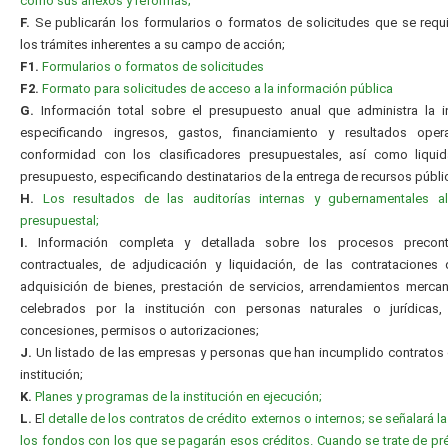
como sus anexos y reformas;
F.
Se publicarán los formularios o formatos de solicitudes que se requ
los trámites inherentes a su campo de acción;
F1.
Formularios o formatos de solicitudes
F2.
Formato para solicitudes de acceso a la información pública
G.
Información total sobre el presupuesto anual que administra la in
especificando ingresos, gastos, financiamiento y resultados oper
conformidad con los clasificadores presupuestales, así como liquid
presupuesto, especificando destinatarios de la entrega de recursos públi
H.
Los resultados de las auditorías internas y gubernamentales al 
presupuestal;
I.
Información completa y detallada sobre los procesos precontr
contractuales, de adjudicación y liquidación, de las contrataciones
adquisición de bienes, prestación de servicios, arrendamientos mercanti
celebrados por la institución con personas naturales o jurídicas, 
concesiones, permisos o autorizaciones;
J.
Un listado de las empresas y personas que han incumplido contratos
institución;
K.
Planes y programas de la institución en ejecución;
L.
E
l detalle de los contratos de crédito externos o internos; se señalará l
los fondos con los que se pagarán esos créditos. Cuando se trate de p