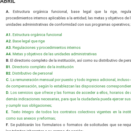
ABRIL
A.
Estructura orgánica funcional, base legal que la rige, regul
procedimientos internos aplicables a la entidad; las metas y objetivos de 
unidades administrativas de conformidad con sus programas operativos;
A1.
Estructura orgánica funcional
A2.
Base legal que rige
A3.
Regulaciones y procedimientos internos
A4.
Metas y objetivos de las unidades administrativas
B.
El directorio completo de la institución, así como su distributivo de per
B1.
Directorio completo de la institución
B2.
Distributivo de personal
C.
La remuneración mensual por puesto y todo ingreso adicional, incluso 
de compensación, según lo establezcan las disposiciones correspondien
D.
Los servicios que ofrece y las formas de acceder a ellos, horarios de 
demás indicaciones necesarias, para que la ciudadanía pueda ejercer su
y cumplir sus obligaciones;
E.
Texto íntegro de todos los contratos colectivos vigentes en la instit
como sus anexos y reformas;
F.
Se publicarán los formularios o formatos de solicitudes que se requ