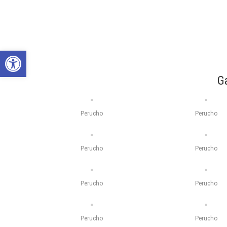
Abrir barra de herramientas
G
Perucho
Perucho
Perucho
Perucho
Perucho
Perucho
Perucho
Perucho