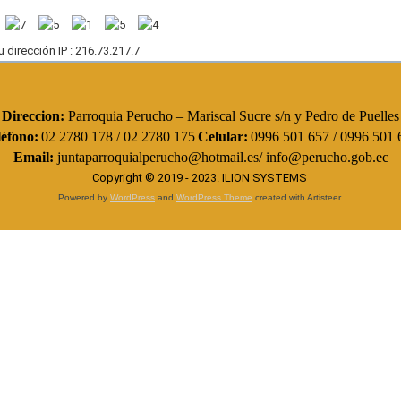
u dirección IP : 216.73.217.7
Direccion:
Parroquia Perucho – Mariscal Sucre s/n y Pedro de Puelles
léfono:
02 2780 178 / 02 2780 175
Celular:
0996 501 657 / 0996 501 
Email:
juntaparroquialperucho@hotmail.es/ info@perucho.gob.ec
Copyright © 2019 - 2023.
ILION SYSTEMS
Powered by
WordPress
and
WordPress Theme
created with Artisteer.