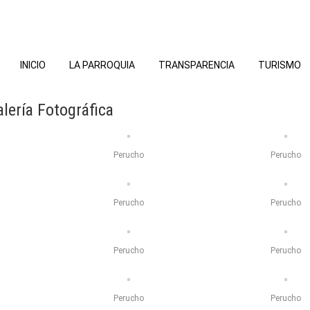
INICIO
LA PARROQUIA
TRANSPARENCIA
TURISMO
alería Fotográfica
Perucho
Perucho
Perucho
Perucho
Perucho
Perucho
Perucho
Perucho