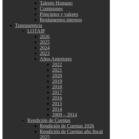
Talento Humano
Comisiones
Principios y valores
Reglamentos internos
Transparencia
LOTAIP
2026
2025
2024
2023
Años Anteriores
2022
2021
2020
2019
2018
2017
2016
2015
2014
2009 – 2014
Rendición de Cuentas
Rendición de Cuentas 2026
Rendición de Cuentas año fiscal
2025