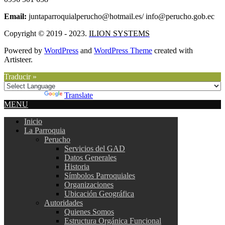
Email:
juntaparroquialperucho@hotmail.es/ info@perucho.gob.ec
Copyright © 2019 - 2023.
ILION SYSTEMS
Powered by
WordPress
and
WordPress Theme
created with
Artisteer.
Traducir »
Powered by
Translate
MENU
Inicio
La Parroquia
Perucho
Servicios del GAD
Datos Generales
Historia
Símbolos Parroquiales
Organizaciones
Ubicación Geográfica
Autoridades
Quienes Somos
Estructura Orgánica Funcional