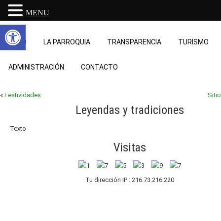
MENU
Abrir barra de herramientas
INICIO
LA PARROQUIA
TRANSPARENCIA
TURISMO
ADMINISTRACIÓN
CONTACTO
«
Festividades
Siti
Leyendas y tradiciones
Texto
Visitas
Tu dirección IP : 216.73.216.220