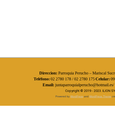
Direccion:
Parroquia Perucho – Mariscal Sucre
Teléfono:
02 2780 178 / 02 2780 175
Celular:
09
Email:
juntaparroquialperucho@hotmail.es/
Copyright © 2019 - 2023.
ILION 
Powered by
WordPress
and
WordPress Theme
cre