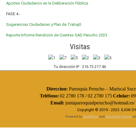
Aportes Ciudadanos en la Deliberación Pública
FASE 4.-
Sugerencias Ciudadanas y Plan de Trabaj0
Reporte Informe Rendición de Cuentas GAD Perucho 2023
Visitas
Tu dirección IP : 216.73.217.46
Direccion:
Parroquia Perucho – Mariscal Sucre
Teléfono:
02 2780 178 / 02 2780 175
Celular:
09
Email:
juntaparroquialperucho@hotmail.es/
Copyright © 2019 - 2023.
ILION 
Powered by
WordPress
and
WordPress Theme
cre